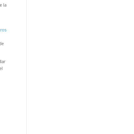
e la
tros
 de
lar
el