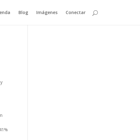
enda
Blog
Imágenes
Conectar
oy
un
 41%