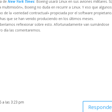
ia de
New York Times
: Boeing usará Linux en sus aviones militares. Sí
a multimisión», Boeing no duda en recurrir a Linux. Y eso que algunos
 de la «seriedad contractual» propiciada por el software propietario
uchas que se han venido produciendo en los últimos meses.
deberíamos reflexionar sobre esto. Afortunadamente van sumándose
Otro día las comentaremos.
6 a las 3:23 pm
Responde