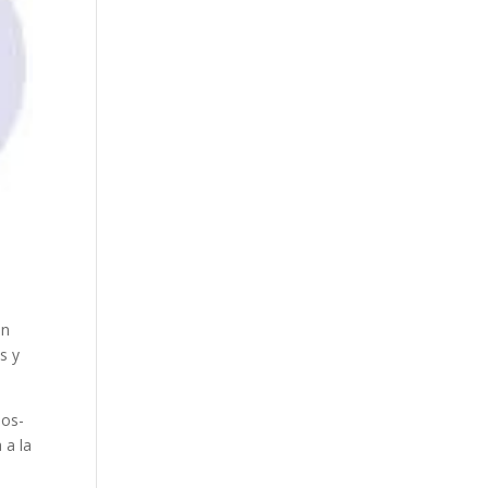
a
en
s y
los-
 a la