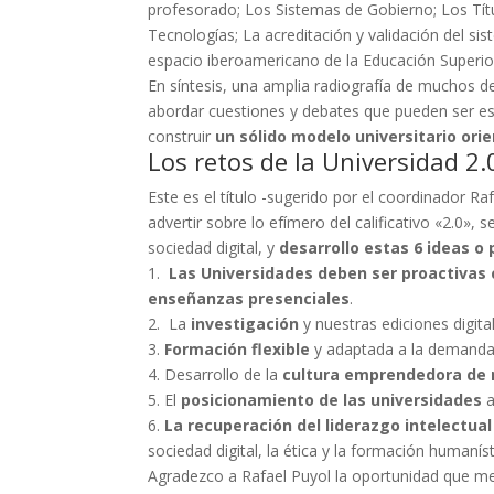
profesorado; Los Sistemas de Gobierno; Los Títu
Tecnologías; La acreditación y validación del sis
espacio iberoamericano de la Educación Superio
En síntesis, una amplia radiografía de muchos d
abordar cuestiones y debates que pueden ser es
construir
un sólido modelo universitario ori
Los retos de la Universidad 2.
Este es el título -sugerido por el coordinador Raf
advertir sobre lo efímero del calificativo «2.0», 
sociedad digital, y
desarrollo estas 6 ideas o
1.
Las Universidades deben ser proactivas
enseñanzas presenciales
.
2. La
investigación
y nuestras ediciones digit
3.
Formación flexible
y adaptada a la demanda
4. Desarrollo de la
cultura emprendedora de
5. El
posicionamiento de las universidades
a
6.
La recuperación del liderazgo intelectua
sociedad digital, la ética y la formación humaníst
Agradezco a Rafael Puyol la oportunidad que me