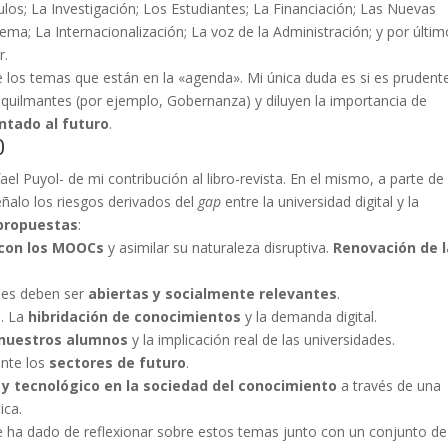
los; La Investigación; Los Estudiantes; La Financiación; Las Nuevas
tema; La Internacionalización; La voz de la Administración; y por últim
r.
e los temas que están en la «agenda». Mi única duda es si es prudent
quilmantes (por ejemplo, Gobernanza) y diluyen la importancia de
entado al futuro
.
0
ael Puyol- de mi contribución al libro-revista. En el mismo, a parte de
señalo los riesgos derivados del
gap
entre la universidad digital y la
 propuestas
:
 con los MOOCs
y asimilar su naturaleza disruptiva.
Renovación de 
ales deben ser
abiertas y socialmente relevantes
.
. La
hibridación de conocimientos
y la demanda digital.
 nuestros alumnos
y la implicación real de las universidades.
nte los
sectores de futuro
.
l y tecnológico en la sociedad del conocimiento
a través de una
ica.
 ha dado de reflexionar sobre estos temas junto con un conjunto de