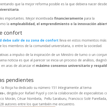
umentando que la mejor reforma posible es la que debiera nacer desd
iversitaria
.
ales importantes. Mejor incentivada
financieramente
para la
mo la
empleabilidad, el emprendimiento o la innovación abier
de confort
d debe salir de su zona de confort
lleva en estos momentos más
re los miembros de la comunidad universitaria, o entre la sociedad.
tivas a impulso de la inspiración de un Ministro de turno o un conju
a noticia es que al parecer se inicia un proceso de análisis, diagnó
 en aras de alcanzar el
máximo consenso universitario y respal
as pendientes
l de la Rioja ha dedicado su número 151 íntegramente al tema
es
«, dirigida por Rafael Puyol y con la colaboración de especialistas
ico Morán, César Nombela, Pellu Saraburu, Francisco Solé Parellada
s 28 autores entre los que también me encuentro.