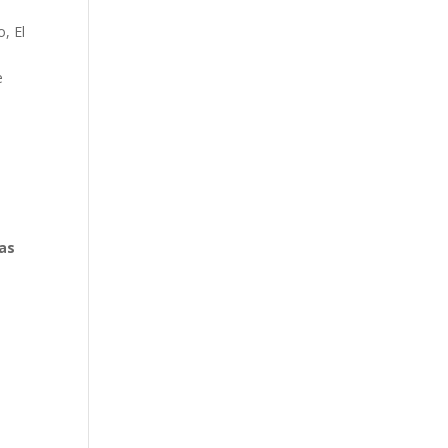
o, El
e
las