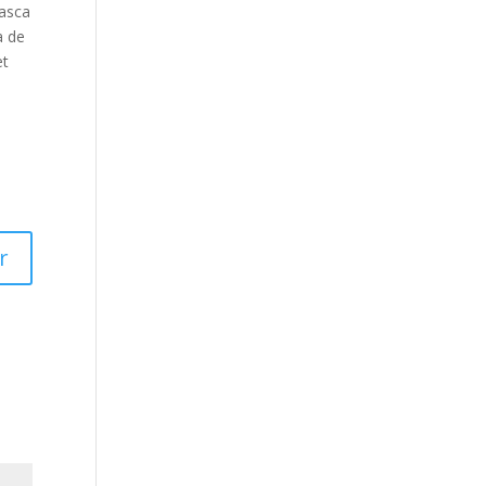
rasca
a de
et
r