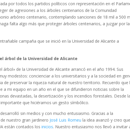
oyada por todos los partidos políticos con representación en el Parla
eger de agresiones a los árboles centenarios de la Comunidad
imonio arbóreo centenario, contemplando sanciones de 18 mil a 500 m
 haga falta algo más que proteger árboles centenarios, a juzgar por la
ntrañable campaña que se inició en la Universidad de Alicante a
l árbol de la Universidad de Alicante
 árbol» de la Universidad de Alicante arrancó en el año 1994. Sus
muy modestos: concienciar a los universitarios y a la sociedad en gen
ia de preservar la riqueza natural de nuestro territorio. Recuerdo que 
se a mi equipo en un año en el que se difundieron noticias sobre la
zonas devastadas, la desertización y los incendios forestales. Desde l
 importante que hiciéramos un gesto símbólico.
desarrolló sin medios y con mucho entusiasmo. Gracias a la
 de nuestro gran jardinero
José Luis Romeu
la idea avanzó y creo qu
 UA están contados los
inicios
. Nuestro entusiasmo nos llevó a invitar 