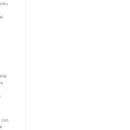
mento
il
eral
la
a
e con
al