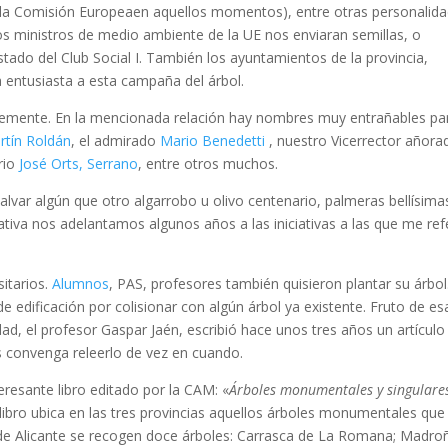
e la Comisión Europeaen aquellos momentos), entre otras personalid
os ministros de medio ambiente de la UE nos enviaran semillas, o
stado del Club Social I. También los ayuntamientos de la provincia,
 entusiasta a esta campaña del árbol.
emente. En la mencionada relación hay nombres muy entrañables pa
artín Roldán
, el admirado
Mario Benedetti
, nuestro Vicerrector añora
rio
José Orts, Serrano
, entre otros muchos.
lvar algún que otro algarrobo u olivo centenario, palmeras bellísima
iativa nos adelantamos algunos años a las iniciativas a las que me ref
sitarios.
Alumnos
, PAS, profesores también quisieron plantar su árbol
edificación por colisionar con algún árbol ya existente. Fruto de es
dad, el profesor Gaspar Jaén, escribió hace unos tres años un artículo
s convenga releerlo de vez en cuando.
eresante libro editado por la CAM: «
Árboles monumentales y singulare
l libro ubica en las tres provincias aquellos árboles monumentales que
a de Alicante se recogen doce árboles: Carrasca de La Romana; Madro