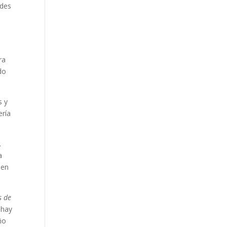
ades
ra
do
s y
ería
.
a
 en
s de
 hay
ño