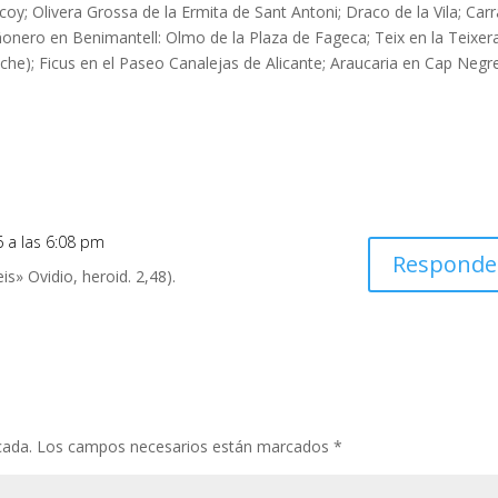
coy; Olivera Grossa de la Ermita de Sant Antoni; Draco de la Vila; Car
iñonero en Benimantell: Olmo de la Plaza de Fageca; Teix en la Teixer
lche); Ficus en el Paseo Canalejas de Alicante; Araucaria en Cap Negr
6 a las 6:08 pm
Responde
is» Ovidio, heroid. 2,48).
cada.
Los campos necesarios están marcados
*